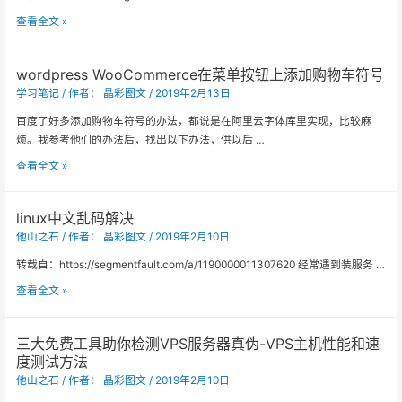
硬
linux
查看全文 »
件
centos
网
修
络
wordpress WooCommerce在菜单按钮上添加购物车符号
改
性
学习笔记
/ 作者：
晶彩图文
/
2019年2月13日
语
能
言
百度了好多添加购物车符号的办法，都说是在阿里云字体库里实现，比较麻
的
包
烦。我参考他们的办法后，找出以下办法，供以后 …
centos
po
linux
wordpress
查看全文 »
和
脚
WooCommerce
mo
本
在
的
linux中文乱码解决
文
菜
办
件
他山之石
/ 作者：
晶彩图文
/
2019年2月10日
单
法。
SuperBench.sh
按
转载自：https://segmentfault.com/a/1190000011307620 经常遇到装服务 …
钮
linux
查看全文 »
上
中
添
文
加
三大免费工具助你检测VPS服务器真伪-VPS主机性能和速
乱
购
度测试方法
码
物
他山之石
/ 作者：
晶彩图文
/
2019年2月10日
解
车