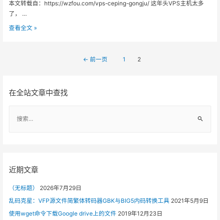
决
本文转载自：https://wzfou.com/vps-ceping-gongju/ 这年头VPS主机太多
符
了， …
号
三
查看全文 »
大
免
文
费
←
前一页
1
2
章
工
导
具
航
助
在全站文章中查找
你
检
S
测
e
VPS
a
服
r
务
c
器
h
近期文章
真
f
伪-
（无标题）
2026年7月29日
o
VPS
r
乱码克星：VFP源文件简繁体转码器GBK与BIG5内码转换工具
2021年5月9日
主
:
机
使用wget命令下载Google drive上的文件
2019年12月23日