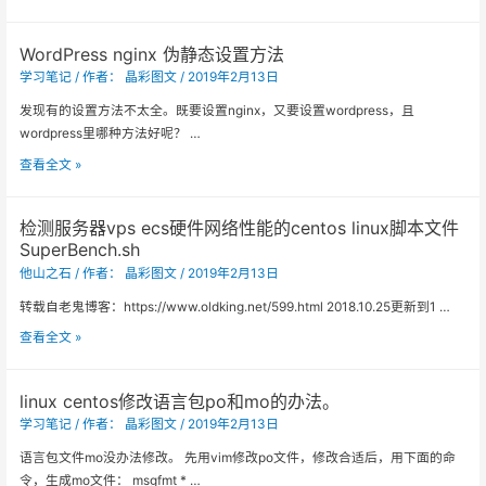
品
费
在
HTTPS
WordPress nginx 伪静态设置方法
Loop
证
学习笔记
/ 作者：
晶彩图文
/
2019年2月13日
书
Let’s
发现有的设置方法不太全。既要设置nginx，又要设置wordpress，且
Encrypt
wordpress里哪种方法好呢？ …
安
WordPress
查看全文 »
装
nginx
教
伪
程
检测服务器vps ecs硬件网络性能的centos linux脚本文件
静
SuperBench.sh
态
他山之石
/ 作者：
晶彩图文
/
2019年2月13日
设
置
转载自老鬼博客：https://www.oldking.net/599.html 2018.10.25更新到1 …
方
检
查看全文 »
法
测
服
linux centos修改语言包po和mo的办法。
务
学习笔记
/ 作者：
晶彩图文
/
2019年2月13日
器
vps
语言包文件mo没办法修改。 先用vim修改po文件，修改合适后，用下面的命
ecs
令，生成mo文件： msgfmt * …