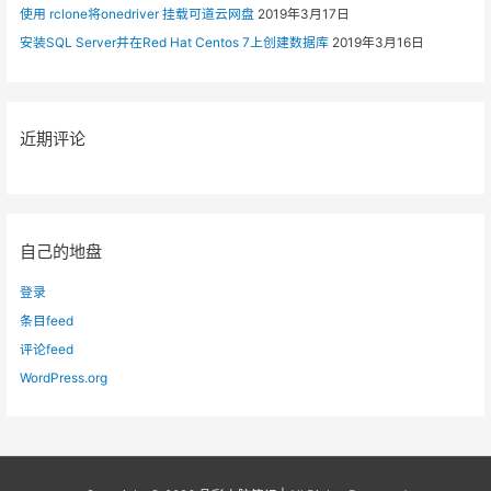
性
使用 rclone将onedriver 挂载可道云网盘
2019年3月17日
能
安装SQL Server并在Red Hat Centos 7上创建数据库
2019年3月16日
和
速
度
测
近期评论
试
方
法
自己的地盘
登录
条目feed
评论feed
WordPress.org