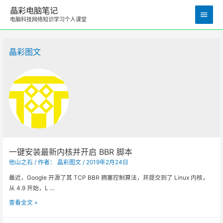
晶彩电脑笔记
主
电脑科技网络知识学习个人课堂
菜
单
晶彩图文
一键安装最新内核并开启 BBR 脚本
他山之石
/ 作者：
晶彩图文
/
2019年2月24日
最近，Google 开源了其 TCP BBR 拥塞控制算法，并提交到了 Linux 内核，
从 4.9 开始，L …
一
查看全文 »
键
安