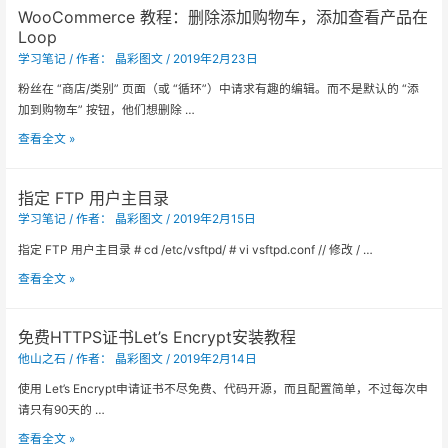
WooCommerce 教程：删除添加购物车，添加查看产品在
装
Loop
最
学习笔记
/ 作者：
晶彩图文
/
2019年2月23日
新
内
粉丝在 “商店/类别” 页面（或 “循环”）中请求有趣的编辑。而不是默认的 “添
核
加到购物车” 按钮，他们想删除 …
并
WooCommerce
查看全文 »
开
教
启
程：
BBR
指定 FTP 用户主目录
删
脚
学习笔记
/ 作者：
晶彩图文
/
2019年2月15日
除
本
添
指定 FTP 用户主目录 # cd /etc/vsftpd/ # vi vsftpd.conf // 修改 / …
加
指
查看全文 »
购
定
物
FTP
车，
免费HTTPS证书Let’s Encrypt安装教程
用
添
他山之石
/ 作者：
晶彩图文
/
2019年2月14日
户
加
主
使用 Let’s Encrypt申请证书不尽免费、代码开源，而且配置简单，不过每次申
查
目
请只有90天的 …
看
录
产
免
查看全文 »