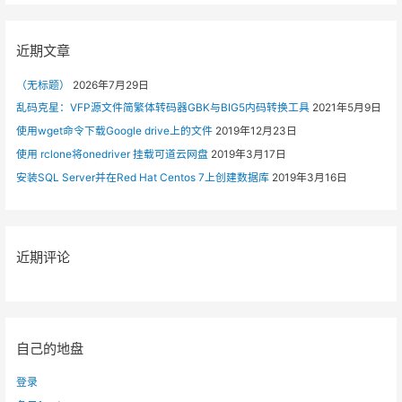
r
c
h
近期文章
f
（无标题）
2026年7月29日
o
r
乱码克星：VFP源文件简繁体转码器GBK与BIG5内码转换工具
2021年5月9日
:
使用wget命令下载Google drive上的文件
2019年12月23日
使用 rclone将onedriver 挂载可道云网盘
2019年3月17日
安装SQL Server并在Red Hat Centos 7上创建数据库
2019年3月16日
近期评论
自己的地盘
登录